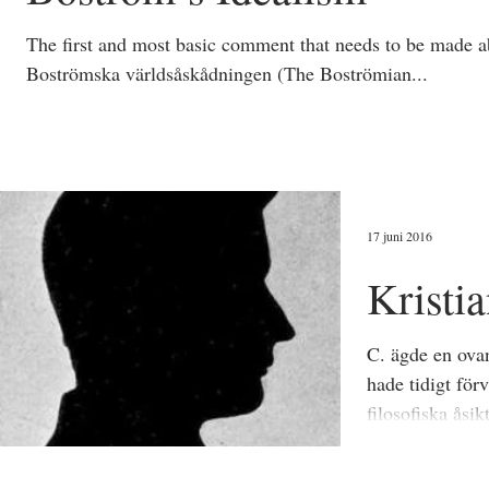
The first and most basic comment that needs to be made ab
Boströmska världsåskådningen (The Boströmian...
17 juni 2016
Kristi
C. ägde en ovan
hade tidigt för
filosofiska åsik